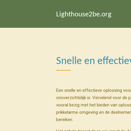
Ga
direct
Lighthouse2be.org
naar
de
hoofdinhoud
Snelle en effecti
Een snelle en effectieve oplossing voor 
onoverzichtelijk is. Vervelend voor de 
vooral bezig met het bieden van oplos
prikkelarme omgeving en de deelnemers ga
bereiken.