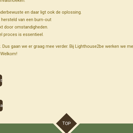
 invalshoeken:
onderbewuste en daar ligt ook de oplossing.
d hersteld van een burn-out
akt door omstandigheden.
l proces is essentieel.
t. Dus gaan we er graag mee verder. Bij Lighthouse2be werken we me
. Welkom!
ct
da
TOP