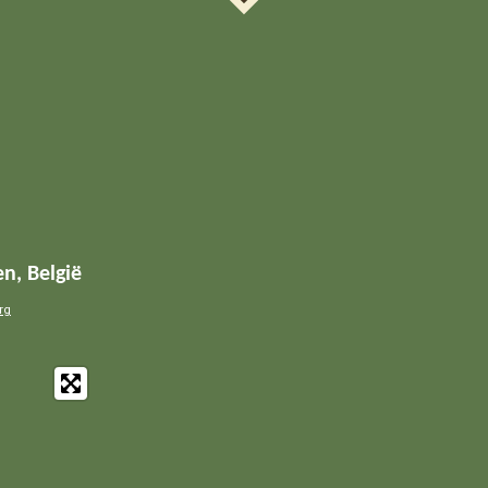
n, België
rg