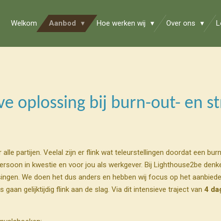
Welkom
Aanbod
Hoe werken wij
Over ons
L
eve oplossing bij burn-out- en s
alle partijen. Veelal zijn er flink wat teleurstellingen doordat een b
persoon in kwestie en voor jou als werkgever. Bij Lighthouse2be denke
singen. We doen het dus anders en hebben wij focus op het aanbiede
an gelijktijdig flink aan de slag. Via dit intensieve traject van
4 da