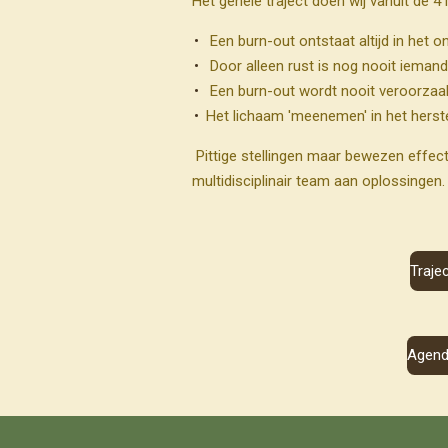
Het gehele traject doen wij vanuit de 4
Een burn-out ontstaat altijd in het 
Door alleen rust is nog nooit ieman
Een burn-out wordt nooit veroorza
Het lichaam 'meenemen' in het herste
Pittige stellingen maar bewezen effec
multidisciplinair team aan oplossingen
Traje
Agen